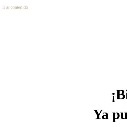
Ir al contenido
¡B
Ya pu