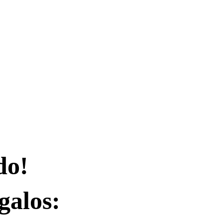
do!
galos: