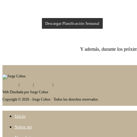
Descargar Planificación Semanal
Y además, durante los próxim
Privacidad
|
Cookies
|
Aviso Legal
|
Condiciones
Web Diseñada por Jorge Cobos
Copyright © 2026 - Jorge Cobos · Todos los derechos reservados.
Inicio
Sobre mi